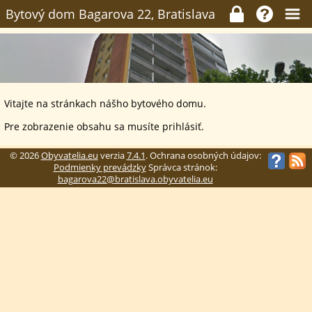
Bytový dom Bagarova 22, Bratislava
Vitajte na stránkach nášho bytového domu.
Pre zobrazenie obsahu sa musíte prihlásiť.
© 2026
Obyvatelia.eu
verzia
7.4.1
. Ochrana osobných údajov:
Podmienky prevádzky
Správca stránok:
bagarova22@bratislava.obyvatelia.eu